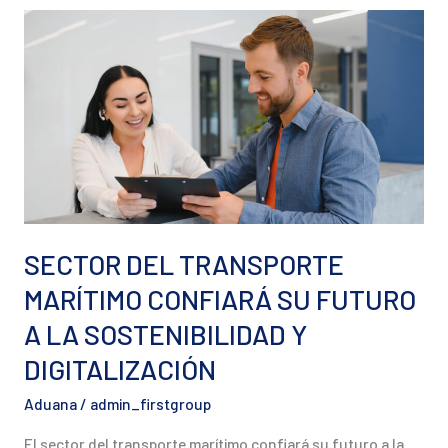
SECTOR
DEL
TRANSPORTE
MARÍTIMO
CONFIARÁ
SU
FUTURO
A
LA
SECTOR DEL TRANSPORTE
SOSTENIBILIDAD
MARÍTIMO CONFIARÁ SU FUTURO
Y
A LA SOSTENIBILIDAD Y
DIGITALIZACIÓN
DIGITALIZACIÓN
Aduana
/
admin_firstgroup
El sector del transporte marítimo confiará su futuro a la